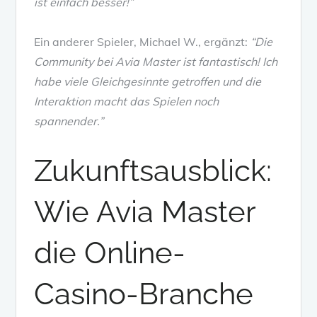
ist einfach besser!”
Ein anderer Spieler, Michael W., ergänzt:
“Die
Community bei Avia Master ist fantastisch! Ich
habe viele Gleichgesinnte getroffen und die
Interaktion macht das Spielen noch
spannender.”
Zukunftsausblick:
Wie Avia Master
die Online-
Casino-Branche