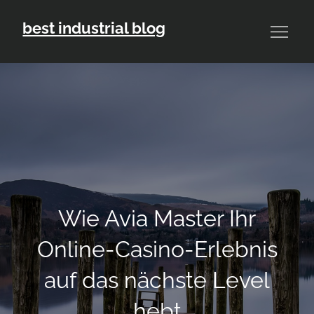
Skip
best industrial blog
to
content
Wie Avia Master Ihr
Online-Casino-Erlebnis
auf das nächste Level
hebt