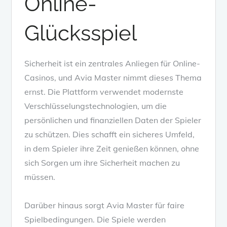
Online-
Glücksspiel
Sicherheit ist ein zentrales Anliegen für Online-
Casinos, und Avia Master nimmt dieses Thema
ernst. Die Plattform verwendet modernste
Verschlüsselungstechnologien, um die
persönlichen und finanziellen Daten der Spieler
zu schützen. Dies schafft ein sicheres Umfeld,
in dem Spieler ihre Zeit genießen können, ohne
sich Sorgen um ihre Sicherheit machen zu
müssen.
Darüber hinaus sorgt Avia Master für faire
Spielbedingungen. Die Spiele werden