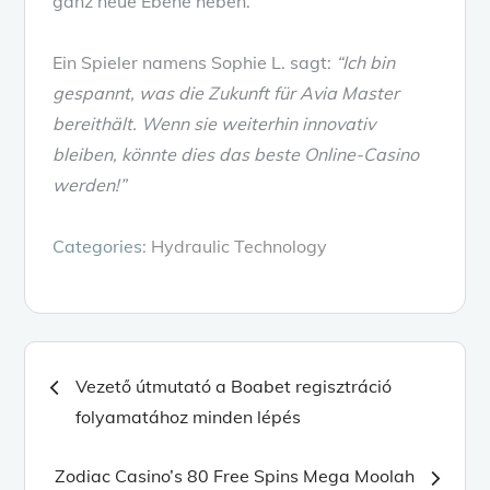
ganz neue Ebene heben.
Ein Spieler namens Sophie L. sagt:
“Ich bin
gespannt, was die Zukunft für Avia Master
bereithält. Wenn sie weiterhin innovativ
bleiben, könnte dies das beste Online-Casino
werden!”
Categories:
Hydraulic Technology
Post
Vezető útmutató a Boabet regisztráció
folyamatához minden lépés
navigation
Zodiac Casino’s 80 Free Spins Mega Moolah