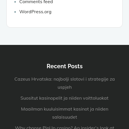
Comments feed
WordPress.org
Recent Posts
Cazeus Hrvatska: najbolji slotovi i strategije za
uspjeh
Suositut kasinopelit ja niiden voittoluokat
Maailman kuuluisimmat kasinot ja niiden
salaisuudet
Why choose PinUp casino? An insider’s look at