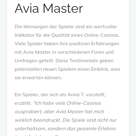
Avia Master
Die Meinungen der Spieler sind ein wertvoller
Indikator für die Qualität eines Online-Casinos.
Viele Spieler haben ihre positiven Erfahrungen
mit Avia Master in verschiedenen Foren und
Umfragen geteilt. Diese Testimonials geben
potenziellen neuen Spielern einen Einblick, was
sie erwarten können.
Ein Spieler, der sich als Anna T. vorstellt,
erzählt:
“Ich habe viele Online-Casinos
ausprobiert, aber Avia Master hat mich
wirklich beeindruckt. Die Spiele sind nicht nur
unterhaltsam, sondern das gesamte Erlebnis