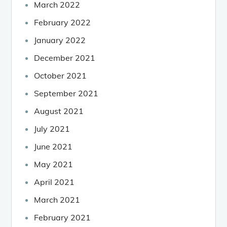
March 2022
February 2022
January 2022
December 2021
October 2021
September 2021
August 2021
July 2021
June 2021
May 2021
April 2021
March 2021
February 2021