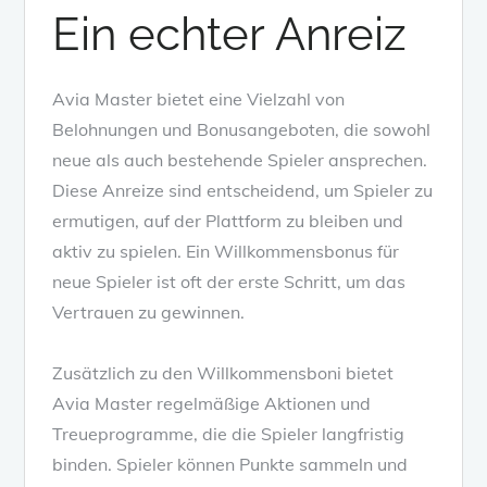
Ein echter Anreiz
Avia Master bietet eine Vielzahl von
Belohnungen und Bonusangeboten, die sowohl
neue als auch bestehende Spieler ansprechen.
Diese Anreize sind entscheidend, um Spieler zu
ermutigen, auf der Plattform zu bleiben und
aktiv zu spielen. Ein Willkommensbonus für
neue Spieler ist oft der erste Schritt, um das
Vertrauen zu gewinnen.
Zusätzlich zu den Willkommensboni bietet
Avia Master regelmäßige Aktionen und
Treueprogramme, die die Spieler langfristig
binden. Spieler können Punkte sammeln und