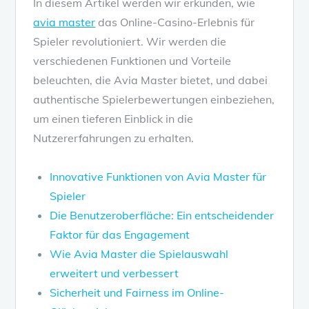
In diesem Artikel werden wir erkunden, wie
avia master
das Online-Casino-Erlebnis für
Spieler revolutioniert. Wir werden die
verschiedenen Funktionen und Vorteile
beleuchten, die Avia Master bietet, und dabei
authentische Spielerbewertungen einbeziehen,
um einen tieferen Einblick in die
Nutzererfahrungen zu erhalten.
Innovative Funktionen von Avia Master für
Spieler
Die Benutzeroberfläche: Ein entscheidender
Faktor für das Engagement
Wie Avia Master die Spielauswahl
erweitert und verbessert
Sicherheit und Fairness im Online-