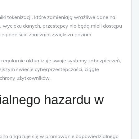
iki tokenizacji, które zamieniają wrażliwe dane na
u wycieku danych, przestępcy nie będą mieli dostępu
kie podejście znacząco zwiększa poziom
o regularnie aktualizuje swoje systemy zabezpieczeń,
jszym świecie cyberprzestępczości, ciągłe
ochrony użytkowników.
ialnego hazardu w
casino angażuje się w promowanie odpowiedzialnego