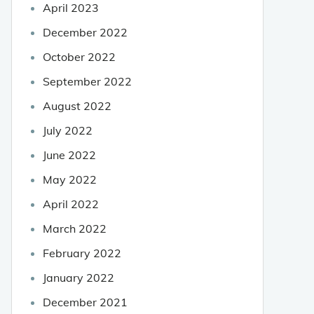
April 2023
December 2022
October 2022
September 2022
August 2022
July 2022
June 2022
May 2022
April 2022
March 2022
February 2022
January 2022
December 2021