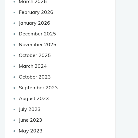
March 2026
February 2026
January 2026
December 2025
November 2025
October 2025
March 2024
October 2023
September 2023
August 2023
July 2023
June 2023
May 2023