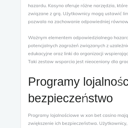
hazardu. Kasyno oferuje różne narzędzia, kt
związane z grą. Użytkownicy mogą ustawić lim
pozwala na zachowanie odpowiedniej równowa
Ważnym elementem odpowiedzialnego hazardu 
potencjalnych zagrożeń związanych z uzależnie
edukacyjne oraz linki do organizacji wspiera
Taki zestaw wsparcia jest nieoceniony dla gr
Programy lojalnośc
bezpieczeństwo
Programy lojalnościowe w xon bet casino mają 
zwiększenie ich bezpieczeństwa. Użytkownicy,