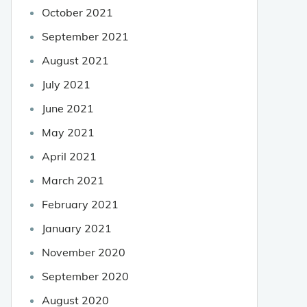
October 2021
September 2021
August 2021
July 2021
June 2021
May 2021
April 2021
March 2021
February 2021
January 2021
November 2020
September 2020
August 2020