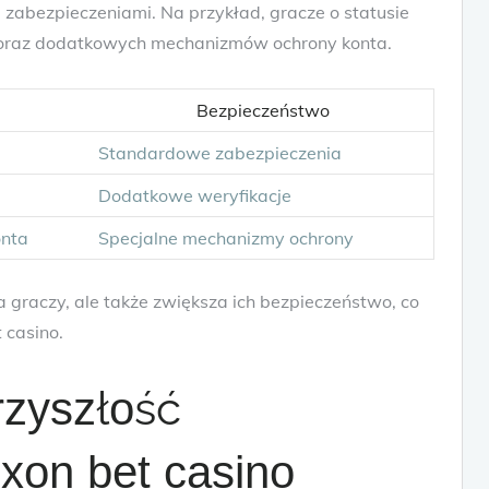
 zabezpieczeniami. Na przykład, gracze o statusie
ta oraz dodatkowych mechanizmów ochrony konta.
Bezpieczeństwo
Standardowe zabezpieczenia
Dodatkowe weryfikacje
onta
Specjalne mechanizmy ochrony
ga graczy, ale także zwiększa ich bezpieczeństwo, co
 casino.
rzyszłość
xon bet casino