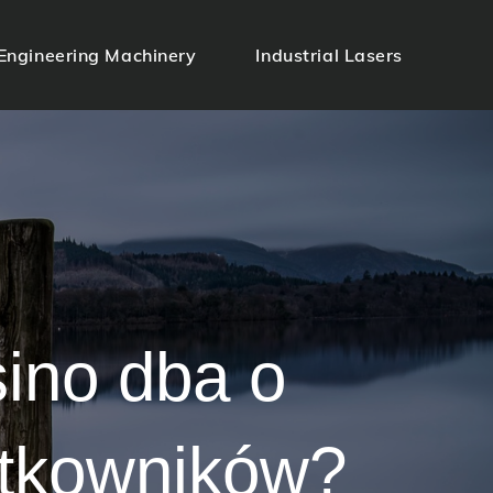
Engineering Machinery
Industrial Lasers
sino dba o
ytkowników?