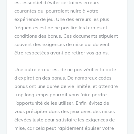
est essentiel d’éviter certaines erreurs
courantes qui pourraient nuire à votre
expérience de jeu. Une des erreurs les plus
fréquentes est de ne pas lire les termes et
conditions des bonus. Ces documents stipulent
souvent des exigences de mise qui doivent
être respectées avant de retirer vos gains.
Une autre erreur est de ne pas vérifier la date
d’expiration des bonus. De nombreux codes
bonus ont une durée de vie limitée, et attendre
trop longtemps pourrait vous faire perdre
l’opportunité de les utiliser. Enfin, évitez de
vous précipiter dans des jeux avec des mises
élevées juste pour satisfaire les exigences de
mise, car cela peut rapidement épuiser votre