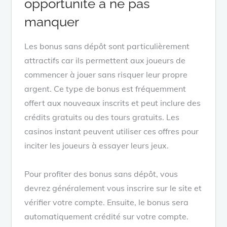
opportunité à ne pas
manquer
Les bonus sans dépôt sont particulièrement
attractifs car ils permettent aux joueurs de
commencer à jouer sans risquer leur propre
argent. Ce type de bonus est fréquemment
offert aux nouveaux inscrits et peut inclure des
crédits gratuits ou des tours gratuits. Les
casinos instant peuvent utiliser ces offres pour
inciter les joueurs à essayer leurs jeux.
Pour profiter des bonus sans dépôt, vous
devrez généralement vous inscrire sur le site et
vérifier votre compte. Ensuite, le bonus sera
automatiquement crédité sur votre compte.