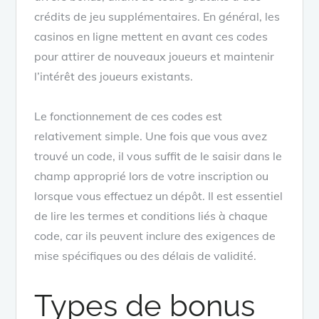
crédits de jeu supplémentaires. En général, les
casinos en ligne mettent en avant ces codes
pour attirer de nouveaux joueurs et maintenir
l’intérêt des joueurs existants.
Le fonctionnement de ces codes est
relativement simple. Une fois que vous avez
trouvé un code, il vous suffit de le saisir dans le
champ approprié lors de votre inscription ou
lorsque vous effectuez un dépôt. Il est essentiel
de lire les termes et conditions liés à chaque
code, car ils peuvent inclure des exigences de
mise spécifiques ou des délais de validité.
Types de bonus