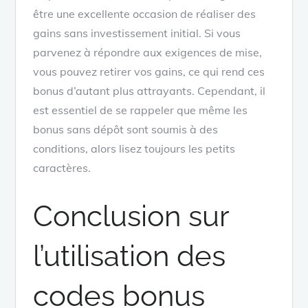
être une excellente occasion de réaliser des
gains sans investissement initial. Si vous
parvenez à répondre aux exigences de mise,
vous pouvez retirer vos gains, ce qui rend ces
bonus d’autant plus attrayants. Cependant, il
est essentiel de se rappeler que même les
bonus sans dépôt sont soumis à des
conditions, alors lisez toujours les petits
caractères.
Conclusion sur
l’utilisation des
codes bonus