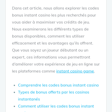
Dans cet article, nous allons explorer les codes
bonus instant casino les plus recherchés pour
vous aider à maximiser vos crédits de jeu.
Nous examinerons les différents types de
bonus disponibles, comment les utiliser
efficacement et les avantages qu’ils offrent.
Que vous soyez un joueur débutant ou un
expert, ces informations vous permettront
d’améliorer votre expérience de jeu en ligne sur
les plateformes comme
instant casino game
.
Comprendre les codes bonus instant casino
Types de bonus offerts par les casinos
instantanés
Comment utiliser les codes bonus instant