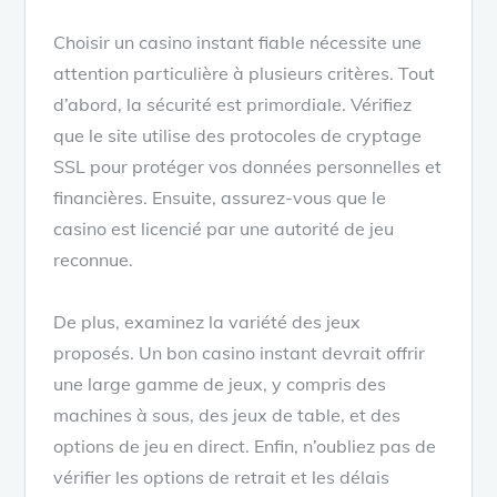
Choisir un casino instant fiable nécessite une
attention particulière à plusieurs critères. Tout
d’abord, la sécurité est primordiale. Vérifiez
que le site utilise des protocoles de cryptage
SSL pour protéger vos données personnelles et
financières. Ensuite, assurez-vous que le
casino est licencié par une autorité de jeu
reconnue.
De plus, examinez la variété des jeux
proposés. Un bon casino instant devrait offrir
une large gamme de jeux, y compris des
machines à sous, des jeux de table, et des
options de jeu en direct. Enfin, n’oubliez pas de
vérifier les options de retrait et les délais