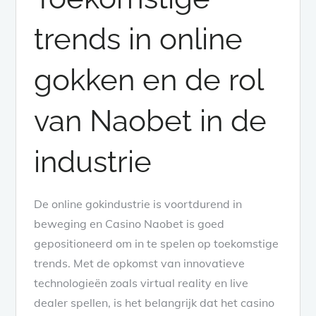
trends in online
gokken en de rol
van Naobet in de
industrie
De online gokindustrie is voortdurend in
beweging en Casino Naobet is goed
gepositioneerd om in te spelen op toekomstige
trends. Met de opkomst van innovatieve
technologieën zoals virtual reality en live
dealer spellen, is het belangrijk dat het casino