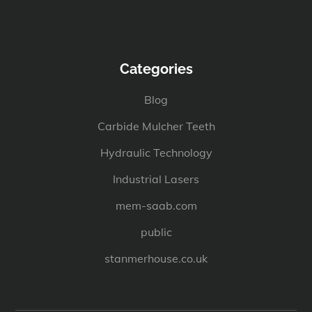
Categories
Blog
Carbide Mulcher Teeth
Hydraulic Technology
Industrial Lasers
mem-saab.com
public
stanmerhouse.co.uk