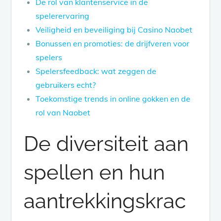
De rol van klantenservice in de
spelerervaring
Veiligheid en beveiliging bij Casino Naobet
Bonussen en promoties: de drijfveren voor
spelers
Spelersfeedback: wat zeggen de
gebruikers echt?
Toekomstige trends in online gokken en de
rol van Naobet
De diversiteit aan
spellen en hun
aantrekkingskrac