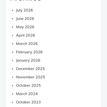
July 2026
June 2026
May 2026
April 2026
March 2026
February 2026
January 2026
December 2025
November 2025
October 2025
March 2024
October 2023