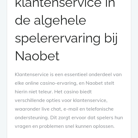
klantenservice in
de algehele
spelerervaring bij
Naobet
Klantenservice is een essentieel onderdeel van
elke online casino-ervaring, en Naobet stelt
hierin niet teleur. Het casino biedt
verschillende opties voor klantenservice,
waaronder live chat, e-mail en telefonische
ondersteuning. Dit zorgt ervoor dat spelers hun
vragen en problemen snel kunnen oplossen.