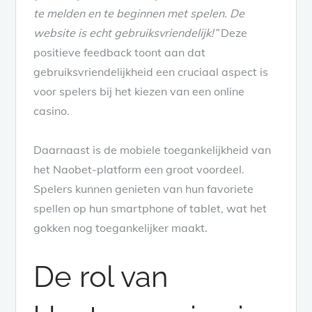
te melden en te beginnen met spelen. De
website is echt gebruiksvriendelijk!”
Deze
positieve feedback toont aan dat
gebruiksvriendelijkheid een cruciaal aspect is
voor spelers bij het kiezen van een online
casino.
Daarnaast is de mobiele toegankelijkheid van
het Naobet-platform een groot voordeel.
Spelers kunnen genieten van hun favoriete
spellen op hun smartphone of tablet, wat het
gokken nog toegankelijker maakt.
De rol van