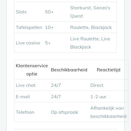
Starburst, Gonzo’s
Slots
50+
Quest
Tafelspellen
10+
Roulette, Blackjack
Live Roulette, Live
Live casino
5+
Blackjack
Klantenservice
Beschikbaarheid
Reactietijd
optie
Live chat
24/7
Direct
E-mail
24/7
1-2 uur
Afhankelijk van
Telefoon
Op afspraak
beschikbaarheid