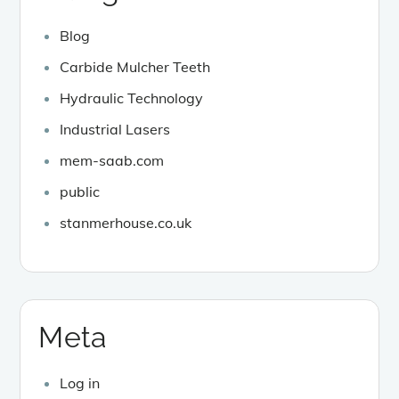
Blog
Carbide Mulcher Teeth
Hydraulic Technology
Industrial Lasers
mem-saab.com
public
stanmerhouse.co.uk
Meta
Log in