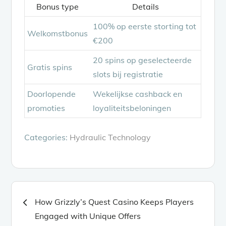
Bonus type
Details
100% op eerste storting tot
Welkomstbonus
€200
20 spins op geselecteerde
Gratis spins
slots bij registratie
Doorlopende
Wekelijkse cashback en
promoties
loyaliteitsbeloningen
Categories:
Hydraulic Technology
Post
How Grizzly’s Quest Casino Keeps Players
Engaged with Unique Offers
navigation