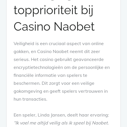
topprioriteit bij
Casino Naobet
Veiligheid is een cruciaal aspect van online
gokken, en Casino Naobet neemt dit zeer
serieus. Het casino gebruikt geavanceerde
encryptietechnologieën om de persoonlijke en
financiële informatie van spelers te
beschermen. Dit zorgt voor een veilige
gokomgeving en geeft spelers vertrouwen in
hun transacties.
Een speler, Linda Jansen, deelt haar ervaring:
“Ik voel me altijd veilig als ik speel bij Naobet.