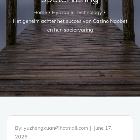
Home
Hydraulic Technology
Het geheim achter het succes van Casino Naobet
en hun spelervaring
Posted
By:
yuzhengxuan@hotmail.com
June 17,
on
2026