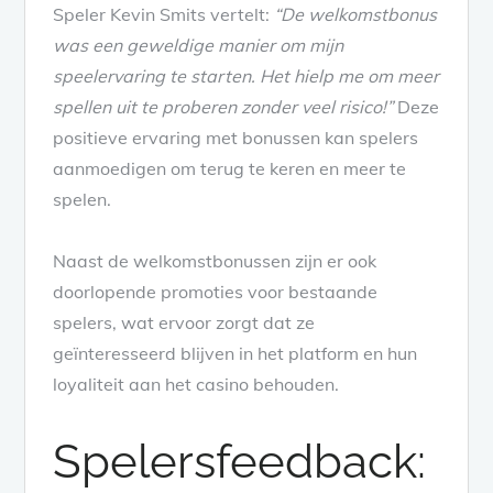
Speler Kevin Smits vertelt:
“De welkomstbonus
was een geweldige manier om mijn
speelervaring te starten. Het hielp me om meer
spellen uit te proberen zonder veel risico!”
Deze
positieve ervaring met bonussen kan spelers
aanmoedigen om terug te keren en meer te
spelen.
Naast de welkomstbonussen zijn er ook
doorlopende promoties voor bestaande
spelers, wat ervoor zorgt dat ze
geïnteresseerd blijven in het platform en hun
loyaliteit aan het casino behouden.
Spelersfeedback: